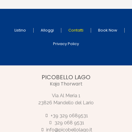
Listino
Alloggi
Contatti
Book Now
Privacy Policy
PICOBELLO LAGO
Kaja Thorwart
Via Al Meria 1
23826 Mandello del Lario
+39 329 0689531
329 068 9531
info@picobellolago.it